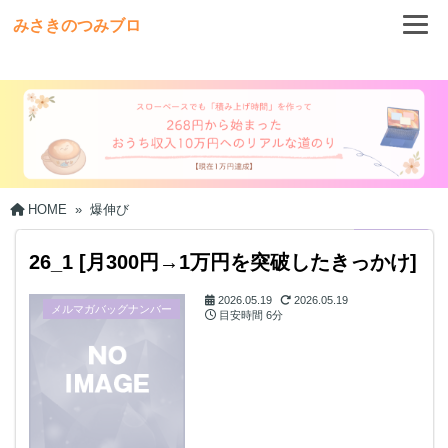
みさきのつみブロ
HOME
»
爆伸び
私でも1記事目から報酬を得られた理由
26_1 [月300円→1万円を突破したきっかけ]
2026.05.19
2026.05.19
メルマガバッグナンバー
目安時間
6分