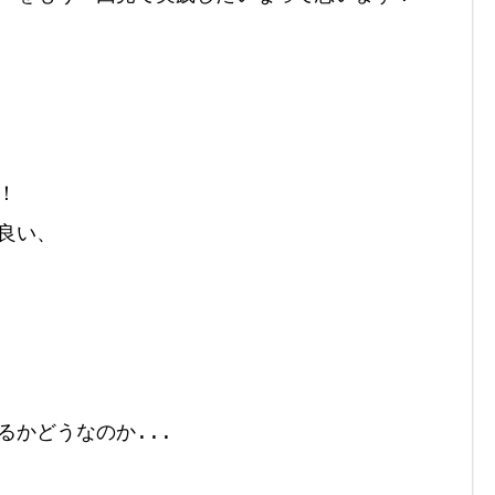


い、

かどうなのか...
